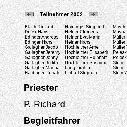
Teilnehmer 2002
Blach Richard
Haidinger Siegfried
Mayrho
Dufek Hans
Hefner Clemens
Mosha
Edinger Andreas
Hefner Eva-Maria
Müller
Edinger Hans
Hefner Hans
Mülle
Gallagher Jacob
Hochleitner Arne
Müller
Gallagher Jeremy
Hochleitner Elisabeth
Peles
Gallagher Jonny
Hochleitner Reinhart
Peles
Gallagher Judith
Hochleitner Susanne
Stein 
Gallagher Marina
Lang Ibrahim
Stein
Haidinger Renate
Linhart Stephan
Stein 
Priester
P. Richard
Begleitfahrer