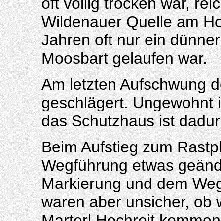
oft völlig trocken war, re
Wildenauer Quelle am Hoc
Jahren oft nur ein dünne
Moosbart gelaufen war.
Am letzten Aufschwung d
geschlägert. Ungewohnt is
das Schutzhaus ist dadurc
Beim Aufstieg zum Rastpl
Wegführung etwas geänder
Markierung und dem Wegw
waren aber unsicher, ob
Marterl Hochreit kommen